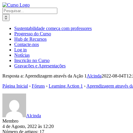
Skip
to
Pesquisar
content
Sustentabilidade começa com professores
Progresso do Curso
Hub de Recursos
Contacte-nos
Log in
Notícias
Inscrição no Curso
Gravações e Apresentações
Resposta a: Aprendizagem através da Ação 1
Alcinda
2022-08-04T12:
Página Inicial
›
Fóruns
›
Learning Action 1
›
Aprendizagem através d
Alcinda
Membro
4 de Agosto, 2022 às 12:20
Número de artigos: 17