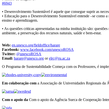
#6943
• Desenvolvimento Sustentável é aquele que consegue suprir as neces
• Educação para o Desenvolvimento Sustentável entende –se como a n
ensino e aprendizagem.
• As questões criticas apresentadas na minha instituição são: questõ
ambiente, a preservação dos recursos naturais, saúde e bem-estar.
Web:
en.unesco.org/fieldoffice/harare
Facebook:
www.facebook.com/unescoROSA
Twitter:
@unescoROSA
Email:
harare@unesco.org
or
elrc@ru.ac.za
​O Programa de Sustentabilidade Começa com os Professores, é impl
​Em colaboração com
a Associação de Universidades Regionais da Áf
Com o apoio da
Com o apoio da Agência Sueca de Cooperação Inter