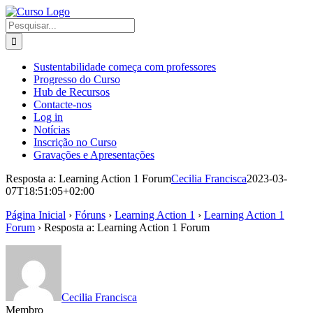
Skip
to
Pesquisar
content
Sustentabilidade começa com professores
Progresso do Curso
Hub de Recursos
Contacte-nos
Log in
Notícias
Inscrição no Curso
Gravações e Apresentações
Resposta a: Learning Action 1 Forum
Cecilia Francisca
2023-03-
07T18:51:05+02:00
Página Inicial
›
Fóruns
›
Learning Action 1
›
Learning Action 1
Forum
›
Resposta a: Learning Action 1 Forum
Cecilia Francisca
Membro