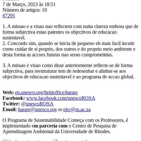
7 de Março, 2023 às 18:51
Número de artigos: 10
#7295
1. A missao e a visao nao reflectem com nuita clareza embora que de
forma subjectiva estao patentes os objectivos de educacao
sustentavel.
2. Concordo sim, quando se inicia de pequeno eh mais facil incutir
como cuidar de si proprio, dos outros e do proprio meio ambiente e
desta forma as accoes futuras nao serao comprometidas.
3. A missao e visao como disse anteriormente reflecte-se de forma
subjectiva, para reestruturar tem de redesenhar e alinhar-se aos
objectivos de educacao sustentavel e ao programa de accao global.
Web:
en.unesco.org/fieldoffice/harare
Facebook:
www.facebook.com/unescoROSA
Twitter:
@unescoROSA
Email:
harare@unesco.org
or
elrc@ru.ac.za
​O Programa de Sustentabilidade Começa com os Professores, é
implementado e
m parceria com
o Centro de Pesquisa de
Aprendizagem Ambiental da Universidade de Rhodes.