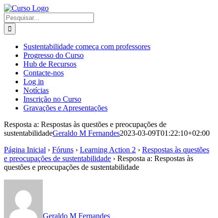
Skip
to
Pesquisar
content
Sustentabilidade começa com professores
Progresso do Curso
Hub de Recursos
Contacte-nos
Log in
Notícias
Inscrição no Curso
Gravações e Apresentações
Resposta a: Respostas às questões e preocupações de
sustentabilidade
Geraldo M Fernandes
2023-03-09T01:22:10+02:00
Página Inicial
›
Fóruns
›
Learning Action 2
›
Respostas às questões
e preocupações de sustentabilidade
›
Resposta a: Respostas às
questões e preocupações de sustentabilidade
Geraldo M Fernandes